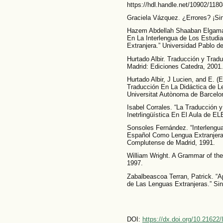
https://hdl.handle.net/10902/1180
Graciela Vázquez. ¿Errores? ¡Sin
Hazem Abdellah Shaaban Elgamal.
En La Interlengua de Los Estud
Extranjera.” Universidad Pablo d
Hurtado Albir. Traducción y Tradu
Madrid: Ediciones Catedra, 2001.
Hurtado Albir, J Lucien, and E. 
Traducción En La Didáctica de Le
Universitat Autònoma de Barcelo
Isabel Corrales. “La Traducción 
Inetrlingüística En El Aula de EL
Sonsoles Fernández. “Interlengua
Español Como Lengua Extranjera.”
Complutense de Madrid, 1991.
William Wright. A Grammar of the
1997.
Zabalbeascoa Terran, Patrick. “
de Las Lenguas Extranjeras.” Sin
DOI:
https://dx.doi.org/10.21622