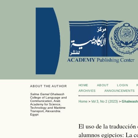
HOME
ABOUT
LOGIN
ABOUT THE AUTHOR
ARCHIVES
ANNOUNCEMENTS
Salma Gamal Ghalwash
College of Language and
Communication, Arab
Home
>
Vol 3, No 2 (2023)
>
Ghalwash
Academy for Science,
Technology and Maritime
Transport, Alexandria
Egypt
El uso de la traducción
alumnos egipcios: La c